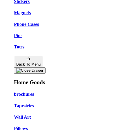
Stickers
Magnets
Phone Cases
Pins
Totes
Back To Menu
Home Goods
brochures
Tapestries
Wall Art
Pillows