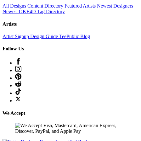
All Designs
Content Directory
Featured Artists
Newest Designers
Newest OKE4D
Tag Directory
Artists
Artist Signup
Design Guide
TeePublic Blog
Follow Us
We Accept