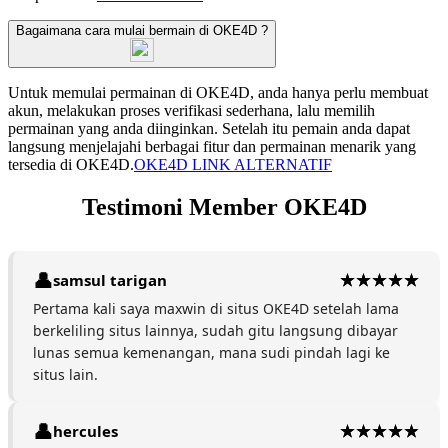
Bagaimana cara mulai bermain di OKE4D ?
Untuk memulai permainan di OKE4D, anda hanya perlu membuat
akun, melakukan proses verifikasi sederhana, lalu memilih
permainan yang anda diinginkan. Setelah itu pemain anda dapat
langsung menjelajahi berbagai fitur dan permainan menarik yang
tersedia di OKE4D.
OKE4D LINK ALTERNATIF
Testimoni Member OKE4D
samsul tarigan
Pertama kali saya maxwin di situs OKE4D setelah lama
berkeliling situs lainnya, sudah gitu langsung dibayar
lunas semua kemenangan, mana sudi pindah lagi ke
situs lain.
hercules