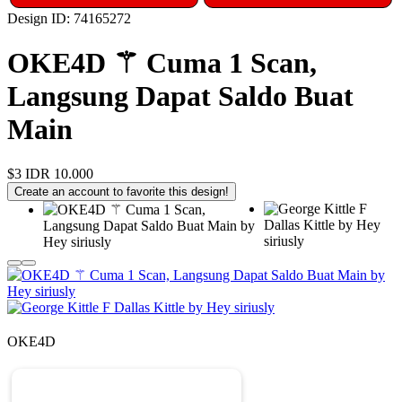
Design ID: 74165272
OKE4D ⚚ Cuma 1 Scan,
Langsung Dapat Saldo Buat
Main
$3
IDR 10.000
Create an account to favorite this design!
OKE4D
DAFTAR DISINI