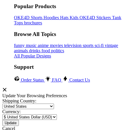
Popular Products
OKE4D
Shorts
Hoodies
Hats
Kids OKE4D
Stickers
Tank
Tops
brochures
Browse All Topics
funny
music
anime
movies
television
sports
sci-fi
vintage
animals
drinks
food
politics
All Popular Designs
Support
Order Status
FAQ
Contact Us
Update Your Browsing Preferences
Shipping Country:
Currency:
Cancel