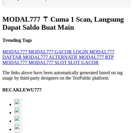
MODAL777 ⚚ Cuma 1 Scan, Langsung
Dapat Saldo Buat Main
Trending Tags
MODAL777
MODAL777 GACOR
LOGIN MODAL777
DAFTAR MODAL777
ALTERNATIF MODAL777
RTP
MODAL777
MODAL777 SLOT
SLOT GACOR
The links above have been automatically generated based on tag
usage by third-party designers on the TeePublic platform.
BECAKLEWU777