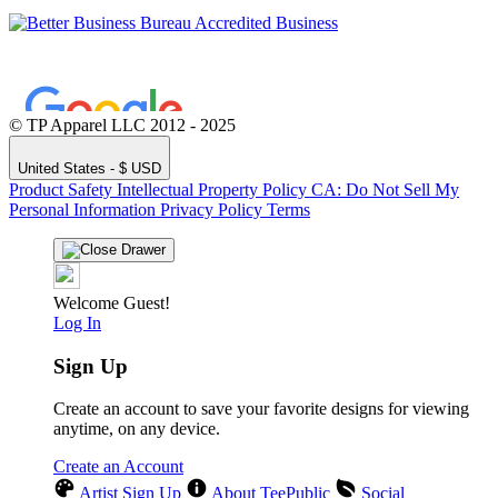
© TP Apparel LLC 2012 - 2025
United States - $ USD
Product Safety
Intellectual Property Policy
CA: Do Not Sell My
Personal Information
Privacy Policy
Terms
Welcome Guest!
Log In
Sign Up
Create an account to save your favorite designs for viewing
anytime, on any device.
Create an Account
Artist Sign Up
About TeePublic
Social