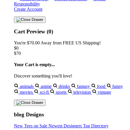
Responsibility
Create Account
Cart Preview (0)
You're
$70.00
Away from
FREE US Shipping!
$0
$70
Your Cart is empty...
Discover something you'll love!
animals
anime
drinks
fantasy
food
funny
movies
sci-fi
sports
television
vintage
blog Designs
New Tees on Sale
Newest Designers
Tag Directory