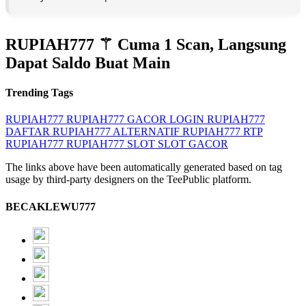
RUPIAH777 ⚚ Cuma 1 Scan, Langsung
Dapat Saldo Buat Main
Trending Tags
RUPIAH777
RUPIAH777 GACOR
LOGIN RUPIAH777
DAFTAR RUPIAH777
ALTERNATIF RUPIAH777
RTP
RUPIAH777
RUPIAH777 SLOT
SLOT GACOR
The links above have been automatically generated based on tag
usage by third-party designers on the TeePublic platform.
BECAKLEWU777