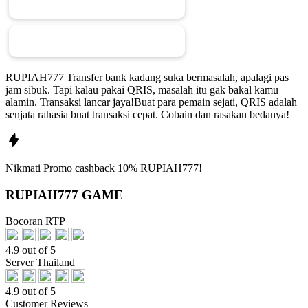
DAFTAR DISINI
LOGIN DISINI
RUPIAH777 Transfer bank kadang suka bermasalah, apalagi pas
jam sibuk. Tapi kalau pakai QRIS, masalah itu gak bakal kamu
alamin. Transaksi lancar jaya!Buat para pemain sejati, QRIS adalah
senjata rahasia buat transaksi cepat. Cobain dan rasakan bedanya!
Nikmati
Promo
cashback 10%
RUPIAH777!
RUPIAH777 GAME
Bocoran RTP
4.9 out of 5
Server Thailand
4.9 out of 5
Customer Reviews