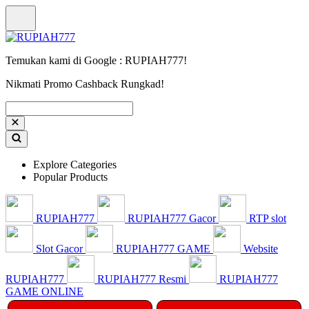
Temukan kami di Google : RUPIAH777!
Nikmati Promo Cashback Rungkad!
Explore Categories
Popular Products
RUPIAH777
RUPIAH777 Gacor
RTP slot
Slot Gacor
RUPIAH777 GAME
Website
RUPIAH777
RUPIAH777 Resmi
RUPIAH777
GAME ONLINE