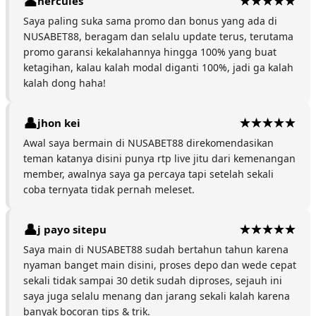
hercules
Saya paling suka sama promo dan bonus yang ada di
NUSABET88, beragam dan selalu update terus, terutama
promo garansi kekalahannya hingga 100% yang buat
ketagihan, kalau kalah modal diganti 100%, jadi ga kalah
kalah dong haha!
jhon kei
Awal saya bermain di NUSABET88 direkomendasikan
teman katanya disini punya rtp live jitu dari kemenangan
member, awalnya saya ga percaya tapi setelah sekali
coba ternyata tidak pernah meleset.
j payo sitepu
Saya main di NUSABET88 sudah bertahun tahun karena
nyaman banget main disini, proses depo dan wede cepat
sekali tidak sampai 30 detik sudah diproses, sejauh ini
saya juga selalu menang dan jarang sekali kalah karena
banyak bocoran tips & trik.