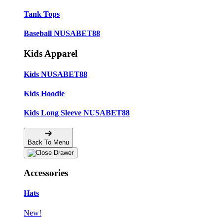
Tank Tops
Baseball NUSABET88
Kids Apparel
Kids NUSABET88
Kids Hoodie
Kids Long Sleeve NUSABET88
Back To Menu
Accessories
Hats
New!