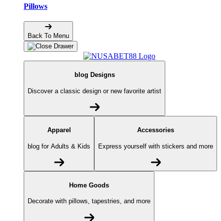
Pillows
Back To Menu
blog Designs
Discover a classic design or new favorite artist
Apparel
Accessories
blog for Adults & Kids
Express yourself with stickers and more
Home Goods
Decorate with pillows, tapestries, and more