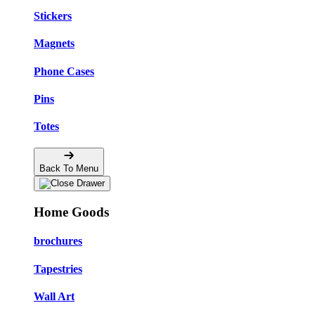
Stickers
Magnets
Phone Cases
Pins
Totes
Back To Menu
Home Goods
brochures
Tapestries
Wall Art