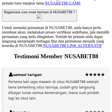
pemain baru maupun lama.
NUSABET88 GAME
Bagaimana cara mulai bermain di NUSABET88 ?
Untuk memulai permainan di NUSABET88, anda hanya perlu
membuat akun, melakukan proses verifikasi sederhana, lalu memilih
permainan yang anda diinginkan. Setelah itu pemain anda dapat
langsung menjelajahi berbagai fitur dan permainan menarik yang
tersedia di NUSABET88.
NUSABET88 LINK ALTERNATIF
Testimoni Member NUSABET88
samsul tarigan
Pertama kali saya maxwin di situs NUSABET88 setelah
lama berkeliling situs lainnya, sudah gitu langsung
dibayar lunas semua kemenangan, mana sudi pindah
lagi ke situs lain.