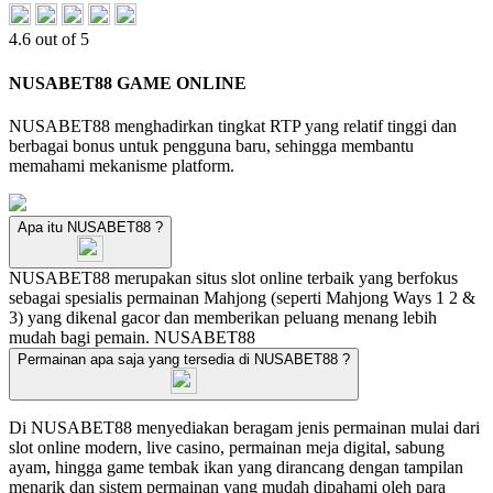
4.6 out of 5
NUSABET88 GAME ONLINE
NUSABET88 menghadirkan tingkat RTP yang relatif tinggi dan
berbagai bonus untuk pengguna baru, sehingga membantu
memahami mekanisme platform.
Apa itu NUSABET88 ?
NUSABET88 merupakan situs slot online terbaik yang berfokus
sebagai spesialis permainan Mahjong (seperti Mahjong Ways 1 2 &
3) yang dikenal gacor dan memberikan peluang menang lebih
mudah bagi pemain.
NUSABET88
Permainan apa saja yang tersedia di NUSABET88 ?
Di NUSABET88 menyediakan beragam jenis permainan mulai dari
slot online modern, live casino, permainan meja digital, sabung
ayam, hingga game tembak ikan yang dirancang dengan tampilan
menarik dan sistem permainan yang mudah dipahami oleh para