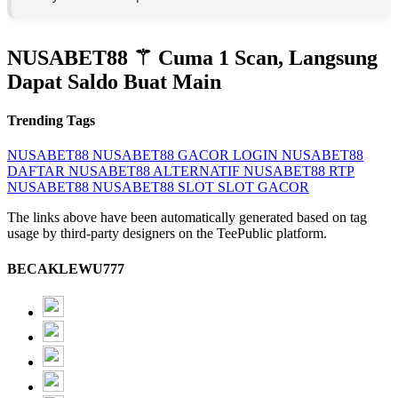
NUSABET88 ⚚ Cuma 1 Scan, Langsung
Dapat Saldo Buat Main
Trending Tags
NUSABET88
NUSABET88 GACOR
LOGIN NUSABET88
DAFTAR NUSABET88
ALTERNATIF NUSABET88
RTP
NUSABET88
NUSABET88 SLOT
SLOT GACOR
The links above have been automatically generated based on tag
usage by third-party designers on the TeePublic platform.
BECAKLEWU777