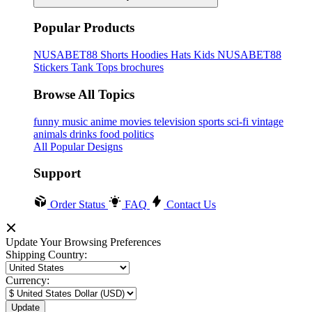
Popular Products
NUSABET88
Shorts
Hoodies
Hats
Kids NUSABET88
Stickers
Tank Tops
brochures
Browse All Topics
funny
music
anime
movies
television
sports
sci-fi
vintage
animals
drinks
food
politics
All Popular Designs
Support
Order Status
FAQ
Contact Us
Update Your Browsing Preferences
Shipping Country:
Currency: