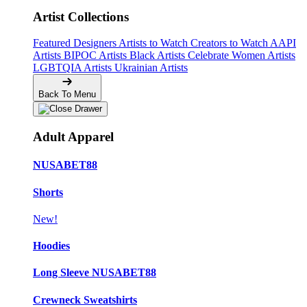
Artist Collections
Featured Designers
Artists to Watch
Creators to Watch
AAPI
Artists
BIPOC Artists
Black Artists
Celebrate Women Artists
LGBTQIA Artists
Ukrainian Artists
Back To Menu
Adult Apparel
NUSABET88
Shorts
New!
Hoodies
Long Sleeve NUSABET88
Crewneck Sweatshirts