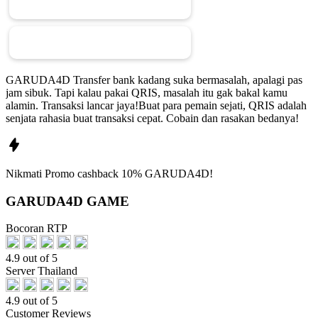
DAFTAR DISINI
LOGIN DISINI
GARUDA4D Transfer bank kadang suka bermasalah, apalagi pas
jam sibuk. Tapi kalau pakai QRIS, masalah itu gak bakal kamu
alamin. Transaksi lancar jaya!Buat para pemain sejati, QRIS adalah
senjata rahasia buat transaksi cepat. Cobain dan rasakan bedanya!
Nikmati
Promo
cashback 10%
GARUDA4D!
GARUDA4D GAME
Bocoran RTP
4.9 out of 5
Server Thailand
4.9 out of 5
Customer Reviews