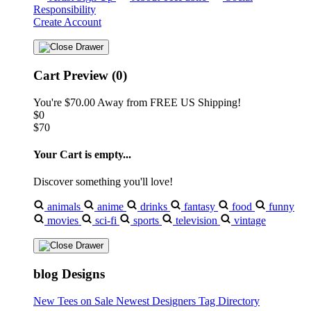
Responsibility
Create Account
Cart Preview (0)
You're
$70.00
Away from
FREE US Shipping!
$0
$70
Your Cart is empty...
Discover something you'll love!
animals
anime
drinks
fantasy
food
funny
movies
sci-fi
sports
television
vintage
blog Designs
New Tees on Sale
Newest Designers
Tag Directory