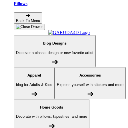
Pillows
Back To Menu
blog Designs
Discover a classic design or new favorite artist
Apparel
Accessories
blog for Adults & Kids
Express yourself with stickers and more
Home Goods
Decorate with pillows, tapestries, and more