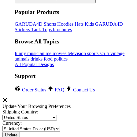
Popular Products
GARUDA4D
Shorts
Hoodies
Hats
Kids GARUDA4D
Stickers
Tank Tops
brochures
Browse All Topics
funny
music
anime
movies
television
sports
sci-fi
vintage
animals
drinks
food
politics
All Popular Designs
Support
Order Status
FAQ
Contact Us
Update Your Browsing Preferences
Shipping Country:
Currency: