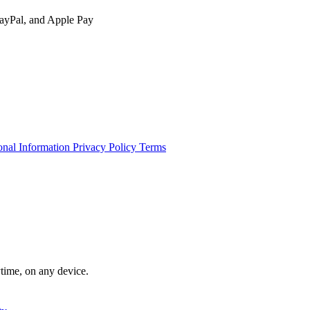
nal Information
Privacy Policy
Terms
ytime, on any device.