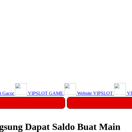
ot Gacor
VIPSLOT GAME
Website VIPSLOT
V
sung Dapat Saldo Buat Main