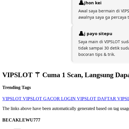
jhon kei
Awal saya bermain di VIP
awalnya saya ga percaya t
j payo sitepu
Saya main di VIPSLOT sud
tidak sampai 30 detik sud
bocoran tips & trik.
VIPSLOT ⚚ Cuma 1 Scan, Langsung Dapa
Trending Tags
VIPSLOT
VIPSLOT GACOR
LOGIN VIPSLOT
DAFTAR VIPS
The links above have been automatically generated based on tag usage
BECAKLEWU777