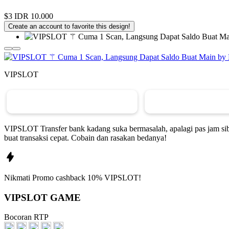
$3
IDR 10.000
Create an account to favorite this design!
VIPSLOT
DAFTAR DISINI
LOGIN DISI
VIPSLOT Transfer bank kadang suka bermasalah, apalagi pas jam sibuk
buat transaksi cepat. Cobain dan rasakan bedanya!
Nikmati
Promo
cashback 10%
VIPSLOT!
VIPSLOT GAME
Bocoran RTP