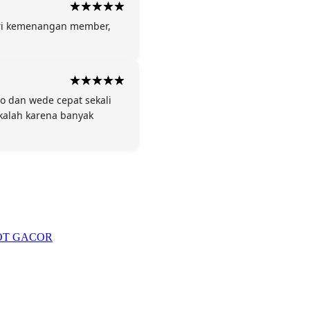
dari kemenangan member,
o dan wede cepat sekali
 kalah karena banyak
OT GACOR