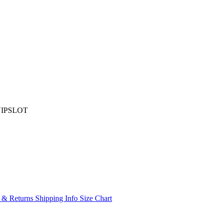
 & Returns
Shipping Info
Size Chart