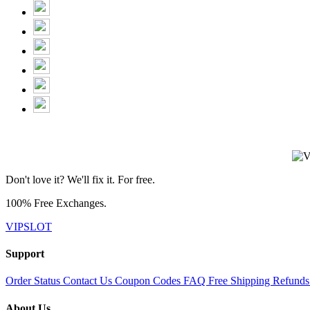
Don't love it? We'll fix it. For free.
100% Free Exchanges.
VIPSLOT
Support
Order Status
Contact Us
Coupon Codes
FAQ
Free Shipping
Refunds
About Us