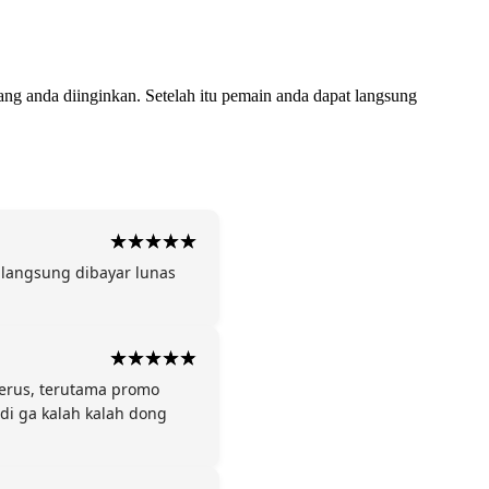
g anda diinginkan. Setelah itu pemain anda dapat langsung
u langsung dibayar lunas
terus, terutama promo
di ga kalah kalah dong