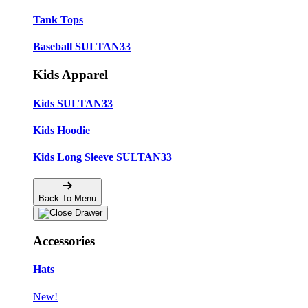
Tank Tops
Baseball SULTAN33
Kids Apparel
Kids SULTAN33
Kids Hoodie
Kids Long Sleeve SULTAN33
Back To Menu
Accessories
Hats
New!