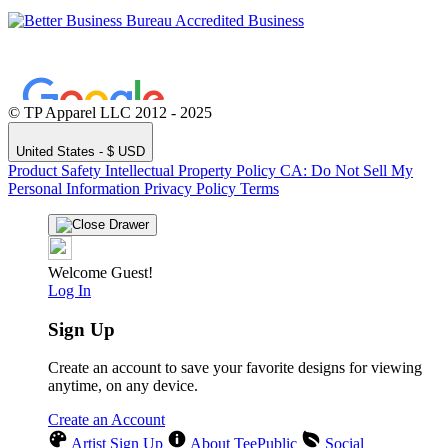
© TP Apparel LLC 2012 - 2025
United States - $ USD
Product Safety
Intellectual Property Policy
CA: Do Not Sell My
Personal Information
Privacy Policy
Terms
Welcome Guest!
Log In
Sign Up
Create an account to save your favorite designs for viewing
anytime, on any device.
Create an Account
Artist Sign Up
About TeePublic
Social