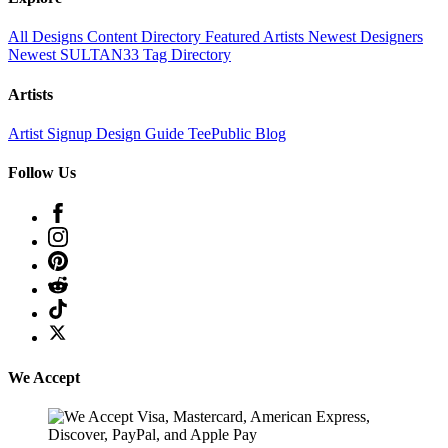
All Designs
Content Directory
Featured Artists
Newest Designers
Newest SULTAN33
Tag Directory
Artists
Artist Signup
Design Guide
TeePublic Blog
Follow Us
We Accept