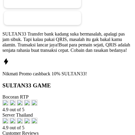
DAFTAR DISINI
LOGIN DISINI
SULTAN33 Transfer bank kadang suka bermasalah, apalagi pas
jam sibuk. Tapi kalau pakai QRIS, masalah itu gak bakal kamu
alamin. Transaksi lancar jaya!Buat para pemain sejati, QRIS adalah
senjata rahasia buat transaksi cepat. Cobain dan rasakan bedanya!
Nikmati
Promo
cashback 10%
SULTAN33!
SULTAN33 GAME
Bocoran RTP
4.9 out of 5
Server Thailand
4.9 out of 5
Customer Reviews