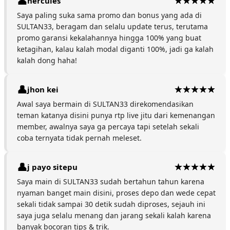
hercules
Saya paling suka sama promo dan bonus yang ada di
SULTAN33, beragam dan selalu update terus, terutama
promo garansi kekalahannya hingga 100% yang buat
ketagihan, kalau kalah modal diganti 100%, jadi ga kalah
kalah dong haha!
jhon kei
Awal saya bermain di SULTAN33 direkomendasikan
teman katanya disini punya rtp live jitu dari kemenangan
member, awalnya saya ga percaya tapi setelah sekali
coba ternyata tidak pernah meleset.
j payo sitepu
Saya main di SULTAN33 sudah bertahun tahun karena
nyaman banget main disini, proses depo dan wede cepat
sekali tidak sampai 30 detik sudah diproses, sejauh ini
saya juga selalu menang dan jarang sekali kalah karena
banyak bocoran tips & trik.