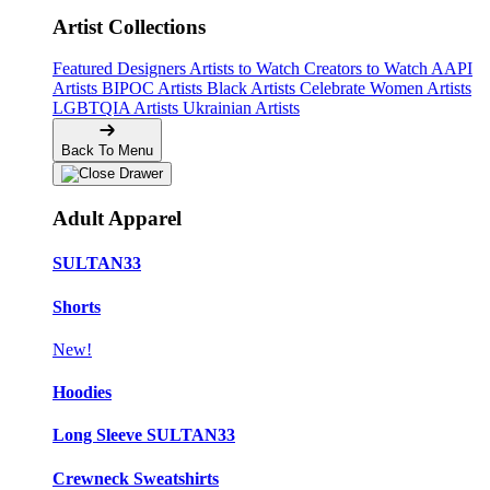
Artist Collections
Featured Designers
Artists to Watch
Creators to Watch
AAPI
Artists
BIPOC Artists
Black Artists
Celebrate Women Artists
LGBTQIA Artists
Ukrainian Artists
Back To Menu
Adult Apparel
SULTAN33
Shorts
New!
Hoodies
Long Sleeve SULTAN33
Crewneck Sweatshirts