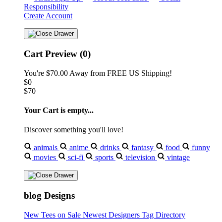
Responsibility
Create Account
Cart Preview (0)
You're
$70.00
Away from
FREE US Shipping!
$0
$70
Your Cart is empty...
Discover something you'll love!
animals
anime
drinks
fantasy
food
funny
movies
sci-fi
sports
television
vintage
blog Designs
New Tees on Sale
Newest Designers
Tag Directory