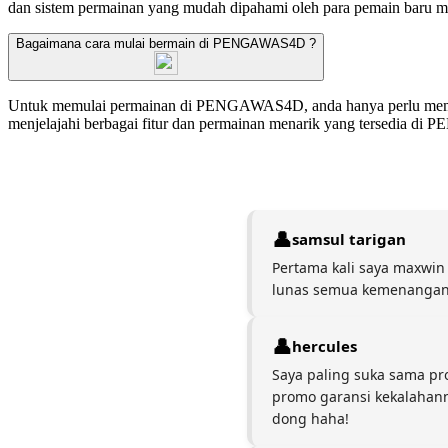
dan sistem permainan yang mudah dipahami oleh para pemain baru 
Bagaimana cara mulai bermain di PENGAWAS4D ?
Untuk memulai permainan di PENGAWAS4D, anda hanya perlu membuat 
menjelajahi berbagai fitur dan permainan menarik yang tersedia 
samsul tarigan
Pertama kali saya maxwin 
lunas semua kemenangan, 
hercules
Saya paling suka sama p
promo garansi kekalahann
dong haha!