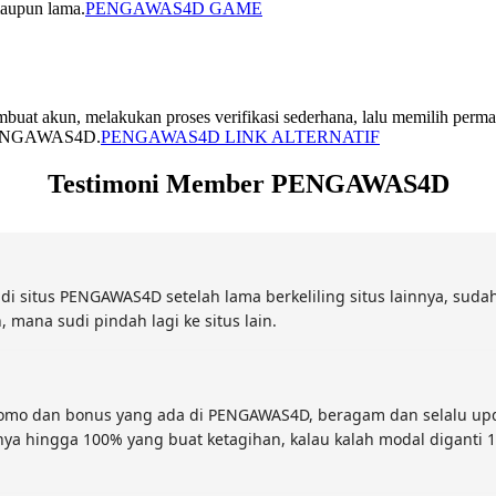
maupun lama.
PENGAWAS4D GAME
akun, melakukan proses verifikasi sederhana, lalu memilih permain
di PENGAWAS4D.
PENGAWAS4D LINK ALTERNATIF
Testimoni Member PENGAWAS4D
di situs PENGAWAS4D setelah lama berkeliling situs lainnya, suda
mana sudi pindah lagi ke situs lain.
romo dan bonus yang ada di PENGAWAS4D, beragam dan selalu upd
ya hingga 100% yang buat ketagihan, kalau kalah modal diganti 10