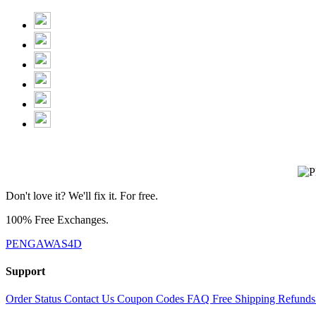
Don't love it? We'll fix it. For free.
100% Free Exchanges.
PENGAWAS4D
Support
Order Status
Contact Us
Coupon Codes
FAQ
Free Shipping
Refunds