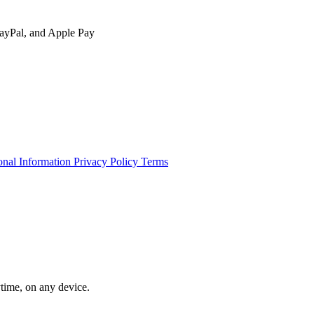
nal Information
Privacy Policy
Terms
ytime, on any device.