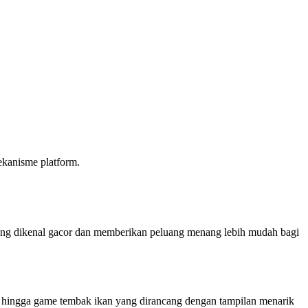
kanisme platform.
ang dikenal gacor dan memberikan peluang menang lebih mudah bagi
 hingga game tembak ikan yang dirancang dengan tampilan menarik