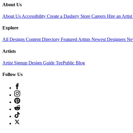
About Us
About Us
Accessibility
Create a Dashery Store
Careers
Hire an Artis
Explore
All Designs
Content Directory
Featured Artists
Newest Designers
Ne
Artists
Artist Signup
Design Guide
TeePublic Blog
Follow Us