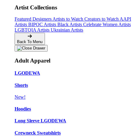
Artist Collections
Featured Designers
Artists to Watch
Creators to Watch
AAPI
Artists
BIPOC Artists
Black Artists
Celebrate Women Artists
LGBTQIA Artists
Ukrainian Artists
Back To Menu
Adult Apparel
LGODEWA
Shorts
New!
Hoodies
Long Sleeve LGODEWA
Crewneck Sweatshirts