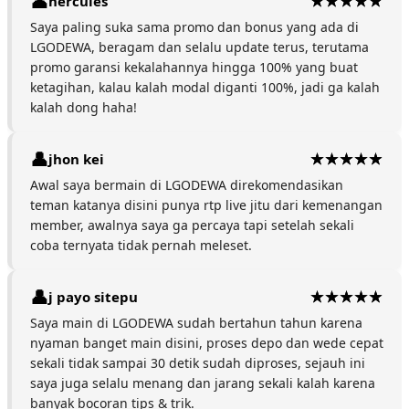
hercules
Saya paling suka sama promo dan bonus yang ada di
LGODEWA, beragam dan selalu update terus, terutama
promo garansi kekalahannya hingga 100% yang buat
ketagihan, kalau kalah modal diganti 100%, jadi ga kalah
kalah dong haha!
jhon kei
Awal saya bermain di LGODEWA direkomendasikan
teman katanya disini punya rtp live jitu dari kemenangan
member, awalnya saya ga percaya tapi setelah sekali
coba ternyata tidak pernah meleset.
j payo sitepu
Saya main di LGODEWA sudah bertahun tahun karena
nyaman banget main disini, proses depo dan wede cepat
sekali tidak sampai 30 detik sudah diproses, sejauh ini
saya juga selalu menang dan jarang sekali kalah karena
banyak bocoran tips & trik.