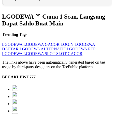
LGODEWA ⚚ Cuma 1 Scan, Langsung
Dapat Saldo Buat Main
Trending Tags
LGODEWA
LGODEWA GACOR
LOGIN LGODEWA
DAFTAR LGODEWA
ALTERNATIF LGODEWA
RTP
LGODEWA
LGODEWA SLOT
SLOT GACOR
The links above have been automatically generated based on tag
usage by third-party designers on the TeePublic platform.
BECAKLEWU777