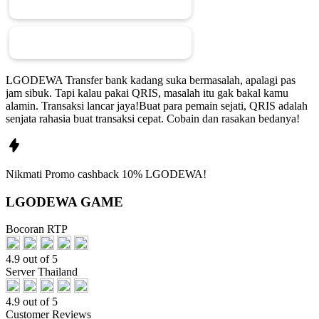
DAFTAR DISINI
LOGIN DISINI
LGODEWA Transfer bank kadang suka bermasalah, apalagi pas
jam sibuk. Tapi kalau pakai QRIS, masalah itu gak bakal kamu
alamin. Transaksi lancar jaya!Buat para pemain sejati, QRIS adalah
senjata rahasia buat transaksi cepat. Cobain dan rasakan bedanya!
Nikmati
Promo
cashback 10%
LGODEWA!
LGODEWA GAME
Bocoran RTP
4.9 out of 5
Server Thailand
4.9 out of 5
Customer Reviews