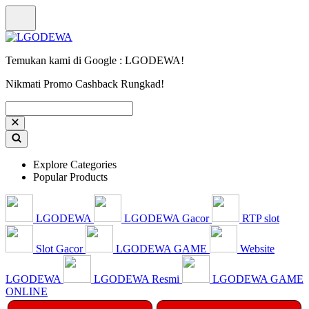
Temukan kami di Google : LGODEWA!
Nikmati Promo Cashback Rungkad!
Explore Categories
Popular Products
LGODEWA
LGODEWA Gacor
RTP slot
Slot Gacor
LGODEWA GAME
Website
LGODEWA
LGODEWA Resmi
LGODEWA GAME
ONLINE