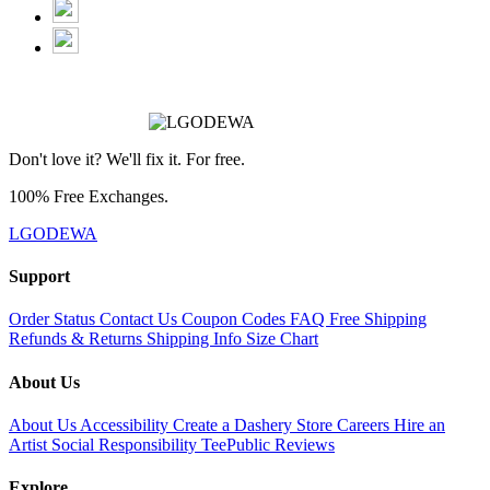
Don't love it? We'll fix it. For free.
100% Free Exchanges.
LGODEWA
Support
Order Status
Contact Us
Coupon Codes
FAQ
Free Shipping
Refunds & Returns
Shipping Info
Size Chart
About Us
About Us
Accessibility
Create a Dashery Store
Careers
Hire an
Artist
Social Responsibility
TeePublic Reviews
Explore