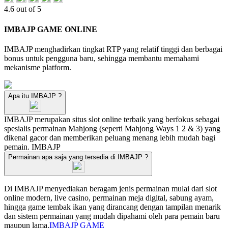
4.6 out of 5
IMBAJP GAME ONLINE
IMBAJP menghadirkan tingkat RTP yang relatif tinggi dan berbagai
bonus untuk pengguna baru, sehingga membantu memahami
mekanisme platform.
Apa itu IMBAJP ?
IMBAJP merupakan situs slot online terbaik yang berfokus sebagai
spesialis permainan Mahjong (seperti Mahjong Ways 1 2 & 3) yang
dikenal gacor dan memberikan peluang menang lebih mudah bagi
pemain.
IMBAJP
Permainan apa saja yang tersedia di IMBAJP ?
Di IMBAJP menyediakan beragam jenis permainan mulai dari slot
online modern, live casino, permainan meja digital, sabung ayam,
hingga game tembak ikan yang dirancang dengan tampilan menarik
dan sistem permainan yang mudah dipahami oleh para pemain baru
maupun lama.
IMBAJP GAME