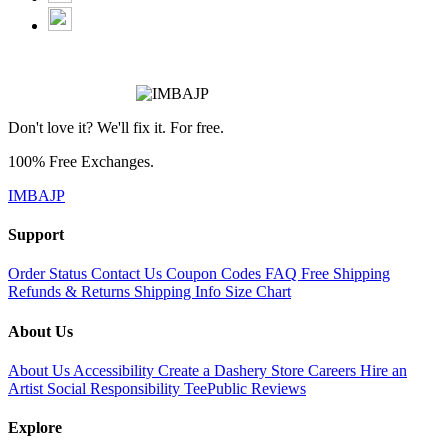
Don't love it? We'll fix it. For free.
100% Free Exchanges.
IMBAJP
Support
Order Status
Contact Us
Coupon Codes
FAQ
Free Shipping
Refunds & Returns
Shipping Info
Size Chart
About Us
About Us
Accessibility
Create a Dashery Store
Careers
Hire an
Artist
Social Responsibility
TeePublic Reviews
Explore