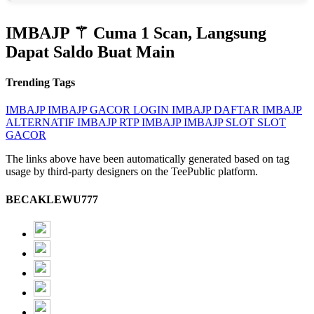
IMBAJP ⚚ Cuma 1 Scan, Langsung
Dapat Saldo Buat Main
Trending Tags
IMBAJP
IMBAJP GACOR
LOGIN IMBAJP
DAFTAR IMBAJP
ALTERNATIF IMBAJP
RTP IMBAJP
IMBAJP SLOT
SLOT
GACOR
The links above have been automatically generated based on tag
usage by third-party designers on the TeePublic platform.
BECAKLEWU777