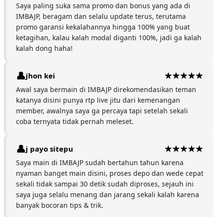
Saya paling suka sama promo dan bonus yang ada di
IMBAJP, beragam dan selalu update terus, terutama
promo garansi kekalahannya hingga 100% yang buat
ketagihan, kalau kalah modal diganti 100%, jadi ga kalah
kalah dong haha!
jhon kei
Awal saya bermain di IMBAJP direkomendasikan teman
katanya disini punya rtp live jitu dari kemenangan
member, awalnya saya ga percaya tapi setelah sekali
coba ternyata tidak pernah meleset.
j payo sitepu
Saya main di IMBAJP sudah bertahun tahun karena
nyaman banget main disini, proses depo dan wede cepat
sekali tidak sampai 30 detik sudah diproses, sejauh ini
saya juga selalu menang dan jarang sekali kalah karena
banyak bocoran tips & trik.